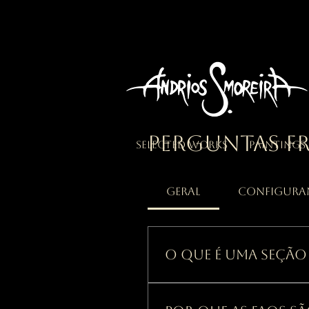
Perguntas f
Selected works
Paintings
Geral
Configura
O que é uma seção
Uma seção de FAQ pode
negócio como "Qual é